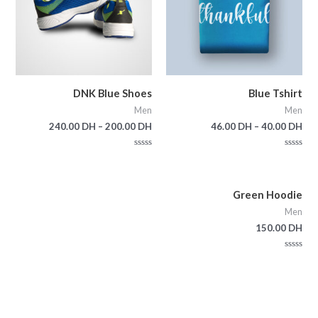
DNK Blue Shoes
Blue Tshirt
Men
Men
240.00
DH
–
200.00
DH
46.00
DH
–
40.00
DH
Rated
Rated
0
0
out
out
of
of
5
5
Green Hoodie
Men
150.00
DH
Rated
0
out
of
5