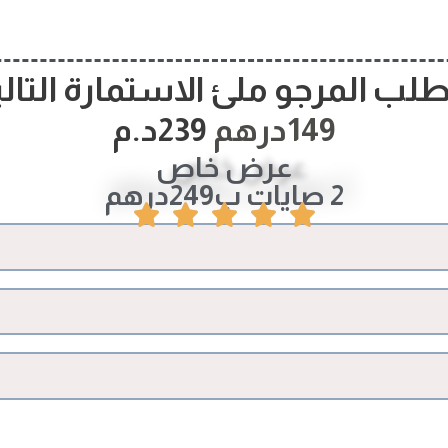
طلب المرجو ملئ الاستمارة التالي
149درهم
239د.م
عرض خاص
2 صايات ب249درهم