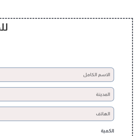
لل
الكمية