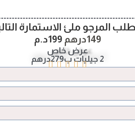
طلب المرجو ملئ الاستمارة التالي
149درهم
199د.م
عرض خاص
2 جيليات ب279درهم